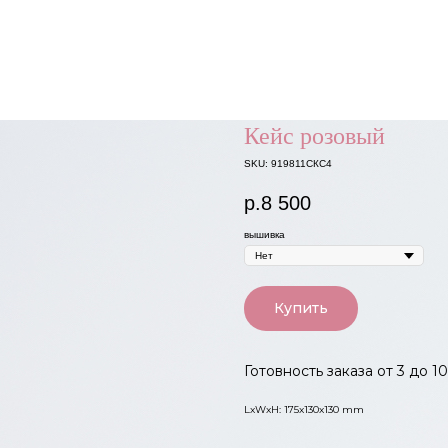
Кейс розовый
SKU:
919811СКС4
р.
8 500
вышивка
Купить
Готовность заказа от 3 до 1
LxWxH: 175x130x130 mm