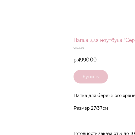
Папка для ноутбука "Се
СП33093
р.
4990,00
Купить
Папка для бережного хране
Размер 27/37см
Готовность заказа от 3 до 1