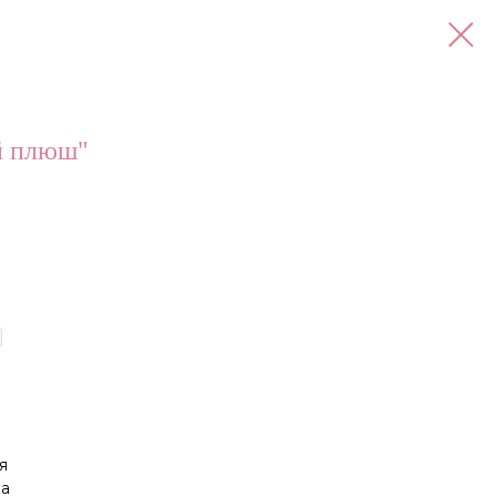
й плюш"
я
ка