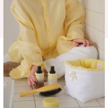
МЕНЮ
МАГАЗИНЫ
Каталог
"Золотое яблоко"
ТЦ Метрополис
Вышивка
ТЦ Неглинная галерея
Доставка
Контакты
О нас
Публичная оферта
КОНТАКТЫ
Политика конфиденциальности
Сотрудничество: pr.adeleforyou@yandex.ru
Вопросы по заказам:
Telegram
Звонки:
+7(929)947-68-07
Другие вопросы:
Adele.foryou@yandex.ru