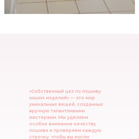
ПОДПИШИТЕСЬ НА НАШУ EMAIL
РАССЫЛКУ, ЧТОБЫ БЫТЬ В КУРСЕ ВСЕХ
НОВИНОК И АКЦИЙ
ПОДПИСАТЬСЯ НА РАССЫЛКУ
«Собственный цех по пошиву
наших изделий» — это мир
WHATSAPP
TELEGRAM
уникальных вещей, созданных
ADELE.FOR.YOU ©2022
СОЗДАТЕЛЬ САЙТА @BABBY_XDD
вручную талантливыми
мастерами. Мы уделяем
особое внимание качеству
пошива и проверяем каждую
строчку, чтобы вы могли